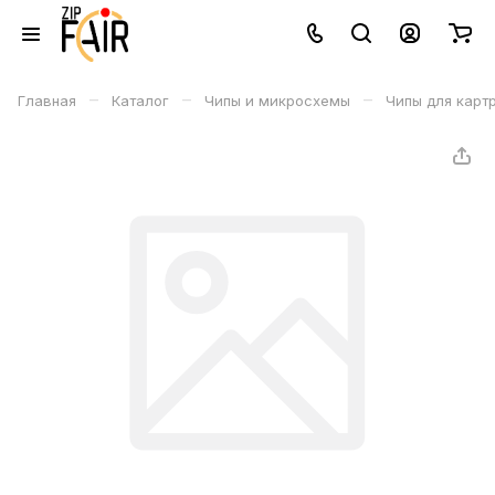
–
–
–
Главная
Каталог
Чипы и микросхемы
Чипы для карт