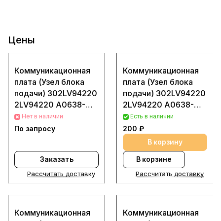
Цены
Коммуникационная
Коммуникационная
плата (Узел блока
плата (Узел блока
подачи) 302LV94220
подачи) 302LV94220
2LV94220 A0638-
2LV94220 A0638-
AZZ для Kyocera
AZZ для Kyocera
Нет в наличии
Есть в наличии
M3040dn (Деталь с
M3040dn (Деталь с
По запросу
200 ₽
разбора (Б/у))
разбора (Б/у))
В корзину
Заказать
В корзине
Рассчитать доставку
Рассчитать доставку
Коммуникационная
Коммуникационная