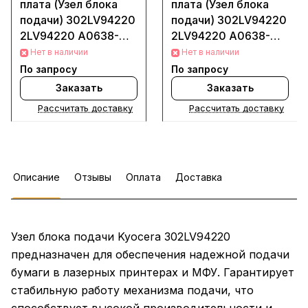
плата (Узел блока
плата (Узел блока
подачи) 302LV94220
подачи) 302LV94220
2LV94220 A0638-
2LV94220 A0638-
AZZ для Kyocera
AZZ для Kyocera
Нет в наличии
Нет в наличии
M3040dn (Деталь
M3040dn (Деталь
По запросу
По запросу
новая)
восстановленная)
Заказать
Заказать
Рассчитать доставку
Рассчитать доставку
Описание
Отзывы
Оплата
Доставка
Узел блока подачи Kyocera 302LV94220
предназначен для обеспечения надежной подачи
бумаги в лазерных принтерах и МФУ. Гарантирует
стабильную работу механизма подачи, что