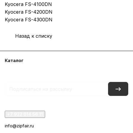
Kyocera FS-4100DN
Kyocera FS-4200DN
Kyocera FS-4300DN
Назад к списку
Каталог
Акции
Бренды
Услуги
Блог
Условия оплаты
Условия доставки
Контакты
Магазины
Гарантия на товар
Документы
+7 922 014 56 11
info@zipfair.ru