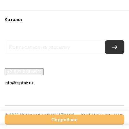
Каталог
Акции
Бренды
Услуги
Блог
Условия оплаты
Условия доставки
Контакты
Магазины
Гарантия на товар
Документы
+7 922 014 56 11
info@zipfair.ru
г. Челябинск, проспект Победы, 319
© 2026 Интернет-магазин "Zipfair"
Конфиденциальность
Подробнее