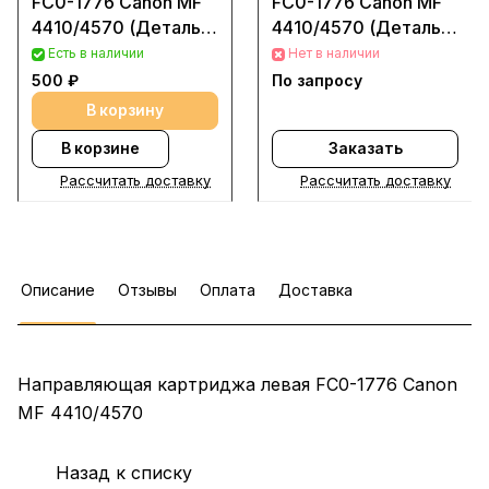
FC0-1776 Canon MF
FC0-1776 Canon MF
4410/4570 (Деталь с
4410/4570 (Деталь с
разбора (Б/у))
разбора (Б/у))
Есть в наличии
Нет в наличии
500 ₽
По запросу
В корзину
В корзине
Заказать
Рассчитать доставку
Рассчитать доставку
Описание
Отзывы
Оплата
Доставка
Направляющая картриджа левая FC0-1776 Canon
MF 4410/4570
Назад к списку