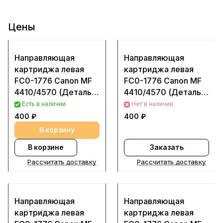
Цены
Направляющая
Направляющая
картриджа левая
картриджа левая
FC0-1776 Canon MF
FC0-1776 Canon MF
4410/4570 (Деталь
4410/4570 (Деталь
восстановленная)
новая)
Есть в наличии
Нет в наличии
400 ₽
400 ₽
В корзину
В корзине
Заказать
Рассчитать доставку
Рассчитать доставку
Направляющая
Направляющая
картриджа левая
картриджа левая