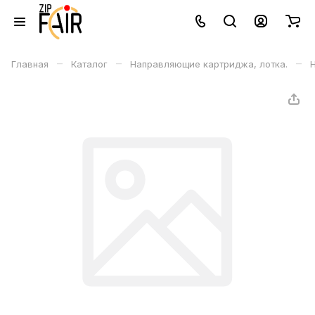
–
–
–
Главная
Каталог
Направляющие картриджа, лотка.