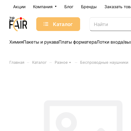
Акции
Компания
Блог
Бренды
Заказать тов
Каталог
Химия
Пакеты и рукава
Платы форматера
Лотки входа/вы
–
–
–
Главная
Каталог
Разное
Беспроводные наушники