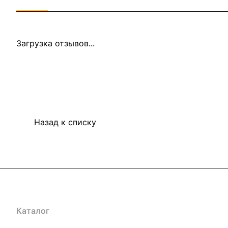
Загрузка отзывов...
Назад к списку
Каталог
Акции
Бренды
Услуги
Блог
Условия оплаты
Ус
Гарантия на товар
Документы