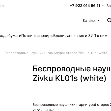
+7 922 014 56 11
За
ар
Каталог
хода бумаги
Петли и шарниры
Блоки запекания и ЗИП к ним
–
Беспроводные наушники (гарнитура) стерео Zivku KL01s (white)
Беспроводные науш
Zivku KL01s (white)
Беспроводные наушники (гарнитура) стерео 
KL01s (white)