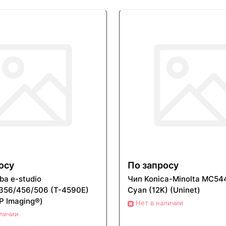
осу
По запросу
ba e-studio
Чип Konica-Minolta MC54
356/456/506 (T-4590E)
Cyan (12K) (Uninet)
P Imaging®)
Нет в наличии
аличии