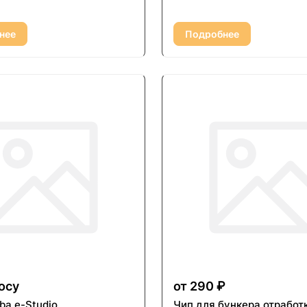
нее
Подробнее
осу
от 290 ₽
ba e-Studio
Чип для бункера отработ