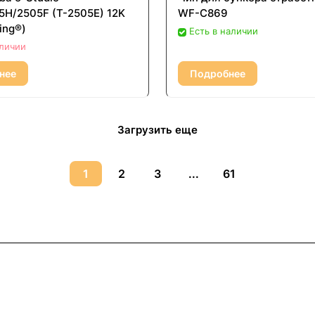
H/2505F (T-2505E) 12K
WF-C869
ing®)
Есть в наличии
аличии
нее
Подробнее
Загрузить еще
1
2
3
...
61
ловия доставки
Контакты
Магазины