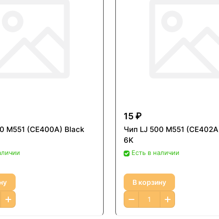
15 ₽
00 M551 (CE400A) Black
Чип LJ 500 M551 (CE402A)
6K
аличии
Есть в наличии
ну
В корзину