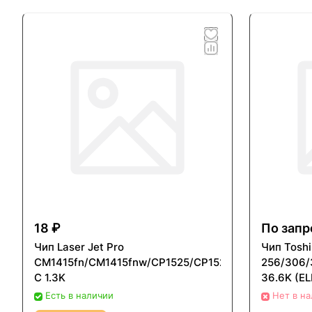
18 ₽
По запр
Чип Laser Jet Pro
Чип Toshi
CM1415fn/CM1415fnw/CP1525/CP1525nw
256/306/
C 1.3K
36.6K (EL
Есть в наличии
Нет в н