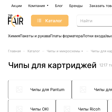
Акции
Компания
Блог
Бренды
Заказать тов
Каталог
Химия
Пакеты и рукава
Платы форматера
Лотки входа/вы
–
–
–
Главная
Каталог
Чипы и микросхемы
Чипы для ка
Чипы для картриджей
1217 
Чипы для Pantum
Чипы дл
Чипы OKI
Чипы Ricoh