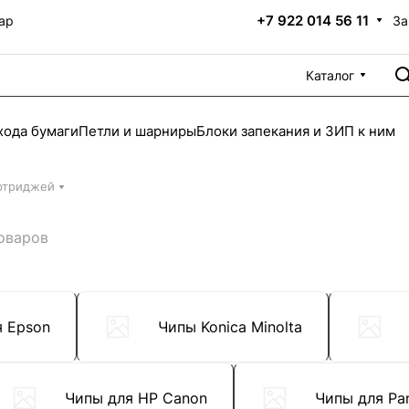
+7 922 014 56 11
За
ар
Каталог
хода бумаги
Петли и шарниры
Блоки запекания и ЗИП к ним
ртриджей
товаров
я Epson
Чипы Konica Minolta
Чипы для HP Canon
Чипы для Pa