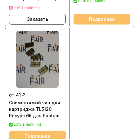
Есть в наличии
Нет в наличии
Заказать
Подробнее
от 41 ₽
Совместимый чип для
картриджа TL5120
Ресурс 6К для Pantum
BP5100 BM5100
Есть в наличии
Подробнее