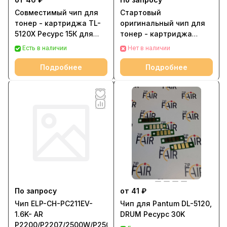
Совместимый чип для
Стартовый
тонер - картриджа TL-
оригинальный чип для
5120X Ресурс 15К для
тонер - картриджа
Pantum BP5100 BM5100
TL5120 для Pantum
Есть в наличии
Нет в наличии
BP5100 BM5100
Подробнее
Подробнее
По запросу
от 41 ₽
Чип ELP-CH-PC211EV-
Чип для Pantum DL-5120,
1.6K- AR
DRUM Ресурс 30K
P2200/P2207/2500W/P2507