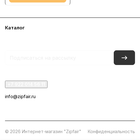
Каталог
Акции
Бренды
Услуги
Блог
Условия оплаты
Условия доставки
Контакты
Магазины
Гарантия на товар
Документы
+7 922 014 56 11
info@zipfair.ru
г. Челябинск, проспект Победы, 319
© 2026 Интернет-магазин "Zipfair"
Конфиденциальность