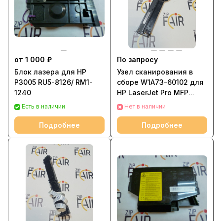
от 1 000 ₽
По запросу
Блок лазера для HP
Узел сканирования в
P3005 RU5-8126/ RM1-
сборе W1A73-60102 для
1240
HP LaserJet Pro MFP
M428fdn, M428fdw,
Есть в наличии
Нет в наличии
M479
Подробнее
Подробнее