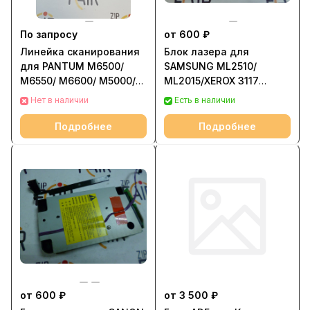
По запросу
от 600 ₽
Линейка сканирования
Блок лазера для
для PANTUM M6500/
SAMSUNG ML2510/
M6550/ M6600/ M5000/
ML2015/XEROX 3117
M6000 304500062 |
JC63-00614A
Нет в наличии
Есть в наличии
CM218CFA56
Подробнее
Подробнее
от 600 ₽
от 3 500 ₽