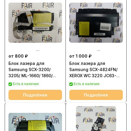
от 800 ₽
от 1 000 ₽
Блок лазера для
Блок лазера для
Samsung SCX-3200/
Samsung SCX-4824FN/
3205/ ML-1660/ 1860/
XEROX WC 3220 JC63-
1865 JC63-02594A |
01532A | jc96-04733A
Есть в наличии
Есть в наличии
JC61-03744A
Подробнее
Подробнее