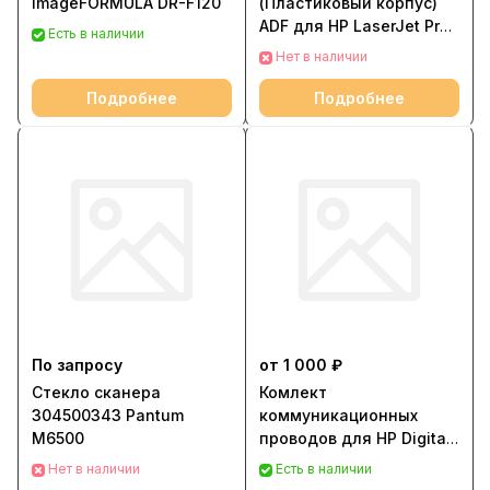
imageFORMULA DR-F120
(Пластиковый корпус)
ADF для HP LaserJet Pro
Есть в наличии
M402/M403/M426/M427
Нет в наличии
/ B3Q10-002
Подробнее
Подробнее
По запросу
от 1 000 ₽
Стекло сканера
Комлект
304500343 Pantum
коммуникационных
M6500
проводов для HP Digital
Sender Flow 8500 fn1
Нет в наличии
Есть в наличии