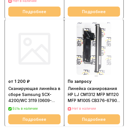
Нет в наличии
Подробнее
Подробнее
от 1 200 ₽
По запросу
Сканирующая линейка в
Линейка сканирования
сборе Samsung SCX-
HP LJ CM1312 MFP M1120
4200/WC 3119 (0609-
MFP M1005 CB376-67901
001287/0609-
| DL531-24UHG
Есть в наличии
Нет в наличии
001237/130N01484)
Подробнее
Подробнее