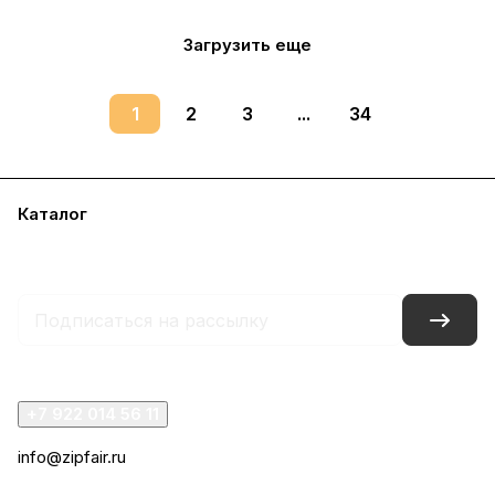
Загрузить еще
1
2
3
...
34
Каталог
Акции
Бренды
Услуги
Блог
Условия оплаты
Условия доставки
Контакты
Магазины
Гарантия на товар
Документы
+7 922 014 56 11
info@zipfair.ru