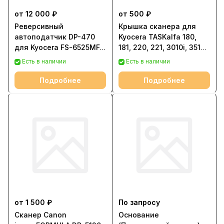
от 12 000 ₽
от 500 ₽
Реверсивный
Крышка сканера для
автоподатчик DP-470
Kyocera TASKalfa 180,
для Kyocera FS-6525MFP,
181, 220, 221, 3010i, 3510i,
FS-6530MFP
3501i, 4501i, 2551ci,
Есть в наличии
Есть в наличии
3051ci
Подробнее
Подробнее
от 1 500 ₽
По запросу
Сканер Canon
Основание