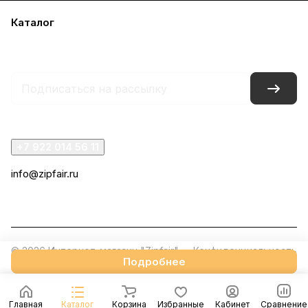
Каталог
Акции
Бренды
Услуги
Блог
Условия оплаты
Условия доставки
Контакты
Магазины
Гарантия на товар
Документы
+7 922 014 56 11
info@zipfair.ru
г. Челябинск, проспект Победы, 319
© 2026 Интернет-магазин "Zipfair"
Конфиденциальность
Подробнее
Главная
Каталог
Корзина
Избранные
Кабинет
Сравнение