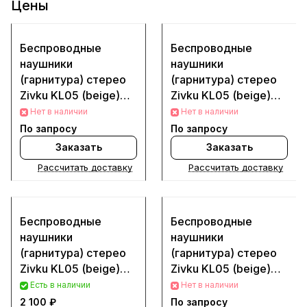
Цены
Беспроводные
Беспроводные
наушники
наушники
(гарнитура) стерео
(гарнитура) стерео
Zivku KL05 (beige)
Zivku KL05 (beige)
(Деталь с разбора
(Деталь
Нет в наличии
Нет в наличии
(Б/у))
восстановленная)
По запросу
По запросу
Заказать
Заказать
Рассчитать доставку
Рассчитать доставку
Беспроводные
Беспроводные
наушники
наушники
(гарнитура) стерео
(гарнитура) стерео
Zivku KL05 (beige)
Zivku KL05 (beige)
(Деталь новая)
(Деталь с разбора
Есть в наличии
Нет в наличии
(Б/у))
2 100 ₽
По запросу