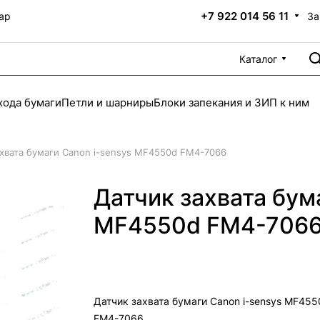
+7 922 014 56 11
За
ар
Каталог
хода бумаги
Петли и шарниры
Блоки запекания и ЗИП к ним
ахвата бумаги Canon i-sensys MF4550d FM4-7066
Датчик захвата бум
MF4550d FM4-706
Датчик захвата бумаги Canon i-sensys MF455
FM4-7066