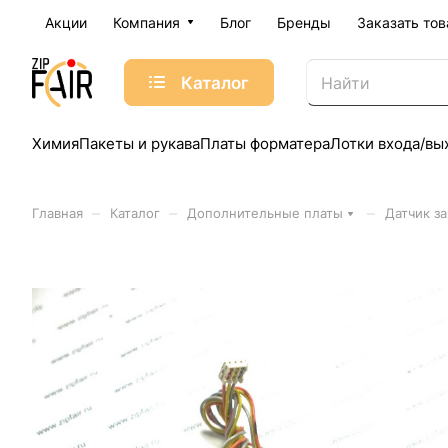
Акции
Компания
Блог
Бренды
Заказать тов
Каталог
Химия
Пакеты и рукава
Платы форматера
Лотки входа/вы
–
–
–
Главная
Каталог
Дополнительные платы
Датчик з